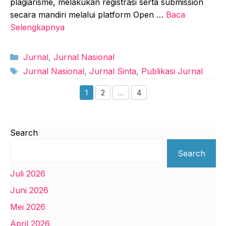
plagiarisme, melakukan registrasi serta submission
secara mandiri melalui platform Open …
Baca
Selengkapnya
Kategori
Jurnal
,
Jurnal Nasional
Tag
Jurnal Nasional
,
Jurnal Sinta
,
Publikasi Jurnal
1
2
…
4
Halaman
Halaman
Halaman
Search
Search
Juli 2026
Juni 2026
Mei 2026
April 2026