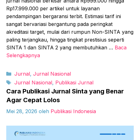
jurnal nasional berkisar antara Rp999.000 hingga
Rp17.999.000 per artikel untuk layanan
pendampingan bergaransi terbit. Estimasi tarif ini
sangat bervariasi bergantung pada peringkat
akreditasi target, mulai dari rumpun Non-SINTA yang
paling terjangkau, hingga tingkat prestisius seperti
SINTA 1 dan SINTA 2 yang membutuhkan …
Baca
Selengkapnya
Kategori
Jurnal
,
Jurnal Nasional
Tag
Jurnal Nasional
,
Publikasi Jurnal
Cara Publikasi Jurnal Sinta yang Benar
Agar Cepat Lolos
Mei 28, 2026
oleh
Publikasi Indonesia