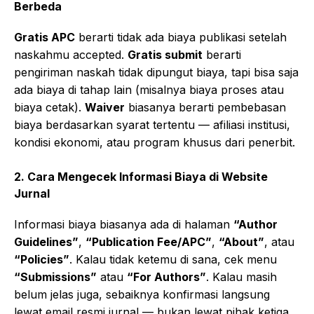
Berbeda
Gratis APC
berarti tidak ada biaya publikasi setelah
naskahmu accepted.
Gratis submit
berarti
pengiriman naskah tidak dipungut biaya, tapi bisa saja
ada biaya di tahap lain (misalnya biaya proses atau
biaya cetak).
Waiver
biasanya berarti pembebasan
biaya berdasarkan syarat tertentu — afiliasi institusi,
kondisi ekonomi, atau program khusus dari penerbit.
2. Cara Mengecek Informasi Biaya di Website
Jurnal
Informasi biaya biasanya ada di halaman
“Author
Guidelines”
,
“Publication Fee/APC”
,
“About”
, atau
“Policies”
. Kalau tidak ketemu di sana, cek menu
“Submissions”
atau
“For Authors”
. Kalau masih
belum jelas juga, sebaiknya konfirmasi langsung
lewat email resmi jurnal — bukan lewat pihak ketiga