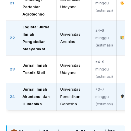
21
minggu
Pertanian
Udayana
(estimasi)
Agrotechno
Logista: Jurnal
±4–8
Ilmiah
Universitas
22
minggu
Pengabdian
Andalas
(estimasi)
Masyarakat
±4–9
Jurnal Ilmiah
Universitas
23
minggu
Teknik Sipil
Udayana
(estimasi)
Jurnal Ilmiah
Universitas
±3–7
24
Akuntansi dan
Pendidikan
minggu
Humanika
Ganesha
(estimasi)