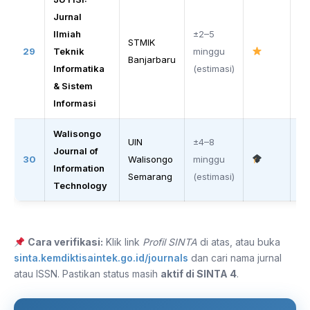
Jurnal
Ilmiah
±2–5
STMIK
O
29
Teknik
minggu
Banjarbaru
S
Informatika
(estimasi)
& Sistem
Informasi
Walisongo
UIN
±4–8
Journal of
O
30
Walisongo
minggu
Information
S
Semarang
(estimasi)
Technology
Cara verifikasi:
Klik link
Profil SINTA
di atas, atau buka
sinta.kemdiktisaintek.go.id/journals
dan cari nama jurnal
atau ISSN. Pastikan status masih
aktif di SINTA 4
.