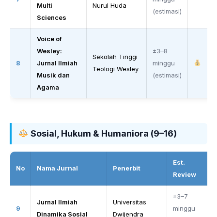
Multi
Nurul Huda
(estimasi)
Sciences
Voice of
Wesley:
±3–8
Sekolah Tinggi
8
Jurnal Ilmiah
minggu
Teologi Wesley
Musik dan
(estimasi)
Agama
Sosial, Hukum & Humaniora (9–16)
Est.
No
Nama Jurnal
Penerbit
Review
±3–7
Jurnal Ilmiah
Universitas
9
minggu
Dinamika Sosial
Dwijendra