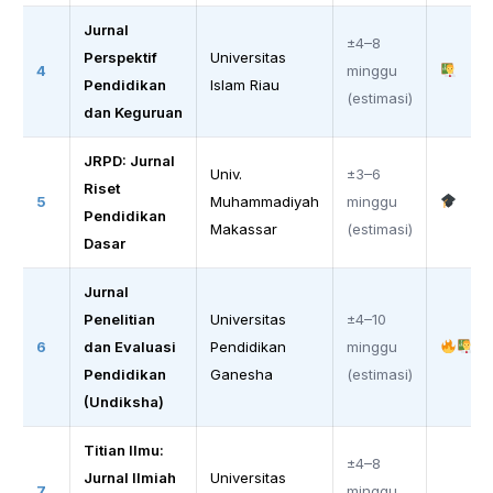
Jurnal
±4–8
Perspektif
Universitas
4
minggu
Pendidikan
Islam Riau
(estimasi)
dan Keguruan
JRPD: Jurnal
Univ.
±3–6
Riset
5
Muhammadiyah
minggu
Pendidikan
Makassar
(estimasi)
Dasar
Jurnal
Penelitian
Universitas
±4–10
6
dan Evaluasi
Pendidikan
minggu
Pendidikan
Ganesha
(estimasi)
(Undiksha)
Titian Ilmu:
±4–8
Jurnal Ilmiah
Universitas
7
minggu