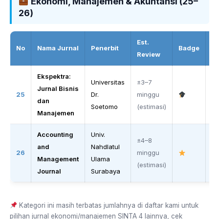
Ekonomi, Manajemen & Akuntansi (25–
26)
Est.
No
Nama Jurnal
Penerbit
Badge
Li
Review
Ekspektra:
Universitas
±3–7
Jurnal Bisnis
O
25
Dr.
minggu
dan
S
Soetomo
(estimasi)
Manajemen
Accounting
Univ.
±4–8
and
Nahdlatul
O
26
minggu
Management
Ulama
S
(estimasi)
Journal
Surabaya
Kategori ini masih terbatas jumlahnya di daftar kami untuk
pilihan jurnal ekonomi/manajemen SINTA 4 lainnya, cek