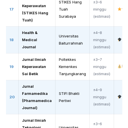
STIKES Hang
±3–6
Keperawatan
17
Tuah
minggu
(STIKES Hang
Surabaya
(estimasi)
Tuah)
Health &
±4–8
Universitas
18
Medical
minggu
Baiturrahmah
Journal
(estimasi)
Jurnal Ilmiah
Poltekkes
±3–7
19
Keperawatan
Kemenkes
minggu
Sai Betik
Tanjungkarang
(estimasi)
Jurnal
±4–9
Farmamedika
STIFI Bhakti
20
minggu
(Pharmamedica
Pertiwi
(estimasi)
Journal)
Jurnal Ilmiah
±3–6
Teknologi
Universitas