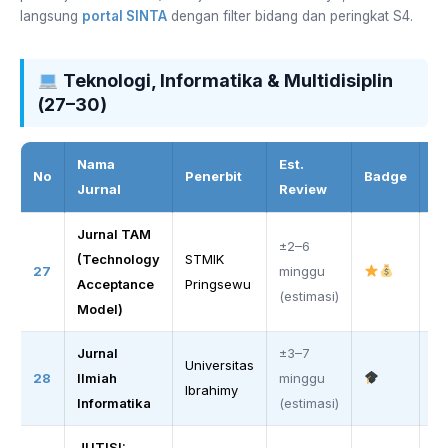
langsung
portal SINTA
dengan filter bidang dan peringkat S4.
Teknologi, Informatika & Multidisiplin
(27–30)
Nama
Est.
No
Penerbit
Badge
Li
Jurnal
Review
Jurnal TAM
±2–6
(Technology
STMIK
O
27
minggu
Acceptance
Pringsewu
S
(estimasi)
Model)
Jurnal
±3–7
Universitas
O
28
Ilmiah
minggu
Ibrahimy
S
Informatika
(estimasi)
JUTISI: