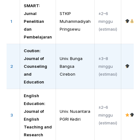
SMART:
Jurnal
STKIP
±2–6
1
Penelitian
Muhammadiyah
minggu
dan
Pringsewu
(estimasi)
Pembelajaran
Coution:
Journal of
Univ. Bunga
±3–8
2
Counseling
Bangsa
minggu
and
Cirebon
(estimasi)
Education
English
Education:
±2–6
Journal of
Univ. Nusantara
3
minggu
English
PGRI Kediri
(estimasi)
Teaching and
Research