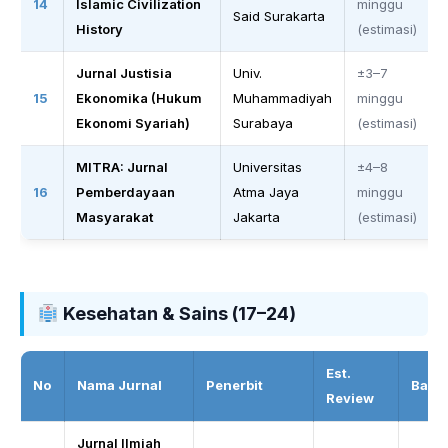
14
Islamic Civilization
minggu
Said Surakarta
History
(estimasi)
Jurnal Justisia
Univ.
±3–7
15
Ekonomika (Hukum
Muhammadiyah
minggu
Ekonomi Syariah)
Surabaya
(estimasi)
MITRA: Jurnal
Universitas
±4–8
16
Pemberdayaan
Atma Jaya
minggu
Masyarakat
Jakarta
(estimasi)
Kesehatan & Sains (17–24)
Est.
No
Nama Jurnal
Penerbit
Badg
Review
Jurnal Ilmiah