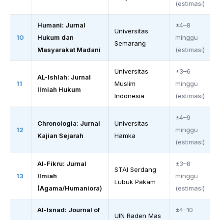
(estimasi)
Humani: Jurnal
±4–8
Universitas
10
Hukum dan
minggu
Semarang
Masyarakat Madani
(estimasi)
Universitas
±3–6
AL-Ishlah: Jurnal
11
Muslim
minggu
Ilmiah Hukum
Indonesia
(estimasi)
±4–9
Chronologia: Jurnal
Universitas
12
minggu
Kajian Sejarah
Hamka
(estimasi)
Al-Fikru: Jurnal
±3–8
STAI Serdang
13
Ilmiah
minggu
Lubuk Pakam
(Agama/Humaniora)
(estimasi)
Al-Isnad: Journal of
±4–10
UIN Raden Mas