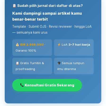
Sudah pilih jurnal dari daftar di atas?
Kami dampingi sampai artikel kamu
benar-benar terbit
Template · Submit OJS · Revisi reviewer · hingga LoA
— semuanya kami urus
IDR 2.999.000
·
LoA
3–7 hari kerja
Garansi 100%
Gratis Turnitin &
Semua rumpun
proofreading
ilmu diterima
Konsultasi Gratis Sekarang