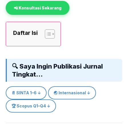
📲 Konsultasi Sekarang
Daftar Isi
🔍 Saya Ingin Publikasi Jurnal
Tingkat…
📄 SINTA 1–6 ↓
🌏 Internasional ↓
🏆 Scopus Q1–Q4 ↓