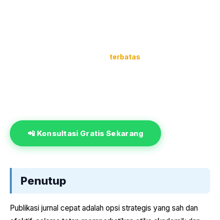
Jurnal reguler bisa memakan waktu berbulan-bulan.
Dengan pendampingan kami, estimasi waktu publikasi
bisa dipangkas jadi 2–4 minggu
tanpa mengorbankan
kualitas dan proses review.
⚡ Slot pendampingan bulan ini
terbatas
untuk jalur SINTA
maupun Scopus. Konsultasikan naskahmu sekarang sebelum
kuota penuh.
Kami menerima artikel dari semua rumpun ilmu: Kesehatan,
Pendidikan, Teknik, Ekonomi, Agama, Sosial, dan lainnya.
📲 Konsultasi Gratis Sekarang
Penutup
Publikasi jurnal cepat adalah opsi strategis yang sah dan