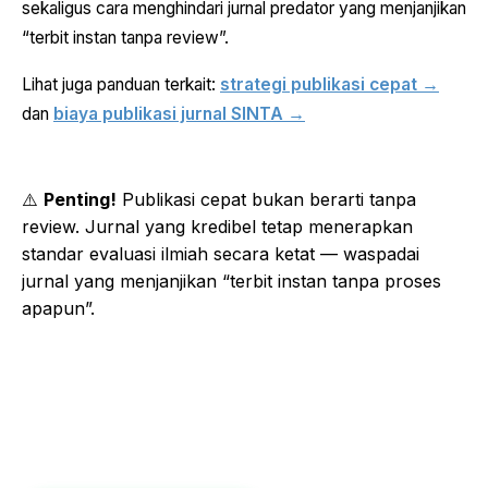
sekaligus cara menghindari jurnal predator yang menjanjikan
“terbit instan tanpa review”.
Lihat juga panduan terkait:
strategi publikasi cepat →
dan
biaya publikasi jurnal SINTA →
⚠️
Penting!
Publikasi cepat bukan berarti tanpa
review. Jurnal yang kredibel tetap menerapkan
standar evaluasi ilmiah secara ketat — waspadai
jurnal yang menjanjikan “terbit instan tanpa proses
apapun”.
⚡ BUTUH NASKAH TERBIT CEPAT TAPI TETAP AMAN?
Konsultasi Gratis — Cek Jalur Tercepat untuk
Naskahmu
Nasional & Internasional | Estimasi 2–4 minggu | Semua rumpun
ilmu