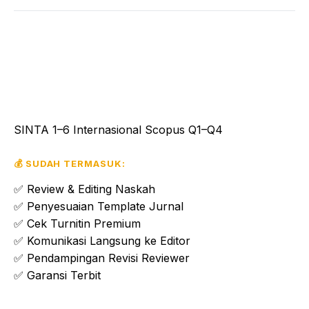
✨ JASA PUBLIKASI JURNAL NASIONAL &
INTERNASIONAL
Naskahmu Terbit Cepat, Aman &
Bergaransi
SINTA 1–6 Internasional Scopus Q1–Q4
💰 SUDAH TERMASUK:
✅ Review & Editing Naskah
✅ Penyesuaian Template Jurnal
✅ Cek Turnitin Premium
✅ Komunikasi Langsung ke Editor
✅ Pendampingan Revisi Reviewer
✅ Garansi Terbit