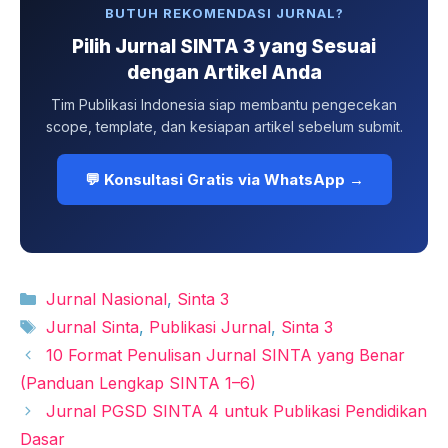
BUTUH REKOMENDASI JURNAL?
Pilih Jurnal SINTA 3 yang Sesuai
dengan Artikel Anda
Tim Publikasi Indonesia siap membantu pengecekan
scope, template, dan kesiapan artikel sebelum submit.
💬 Konsultasi Gratis via WhatsApp →
Kategori
Jurnal Nasional
,
Sinta 3
Tag
Jurnal Sinta
,
Publikasi Jurnal
,
Sinta 3
10 Format Penulisan Jurnal SINTA yang Benar
(Panduan Lengkap SINTA 1–6)
Jurnal PGSD SINTA 4 untuk Publikasi Pendidikan
Dasar