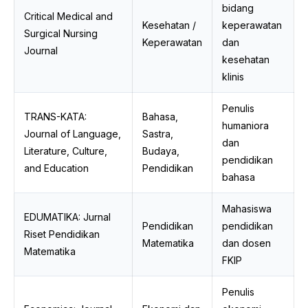
bidang
Critical Medical and
Kesehatan /
keperawatan
Surgical Nursing
Keperawatan
dan
Journal
kesehatan
klinis
Penulis
TRANS-KATA:
Bahasa,
humaniora
Journal of Language,
Sastra,
dan
Literature, Culture,
Budaya,
pendidikan
and Education
Pendidikan
bahasa
Mahasiswa
EDUMATIKA: Jurnal
Pendidikan
pendidikan
Riset Pendidikan
Matematika
dan dosen
Matematika
FKIP
Penulis