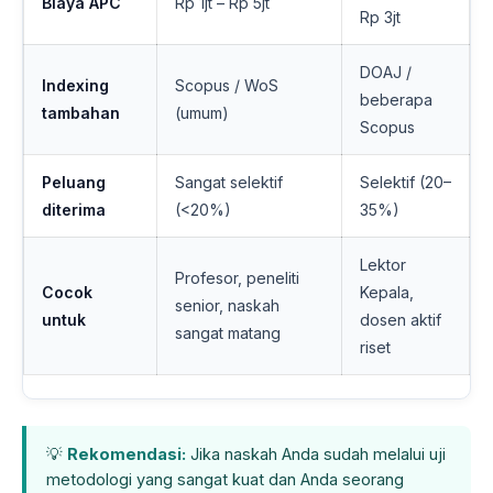
Biaya APC
Rp 1jt – Rp 5jt
Rp 3jt
DOAJ /
Indexing
Scopus / WoS
beberapa
tambahan
(umum)
Scopus
Peluang
Sangat selektif
Selektif (20–
diterima
(<20%)
35%)
Lektor
Profesor, peneliti
Cocok
Kepala,
senior, naskah
untuk
dosen aktif
sangat matang
riset
💡
Rekomendasi:
Jika naskah Anda sudah melalui uji
metodologi yang sangat kuat dan Anda seorang