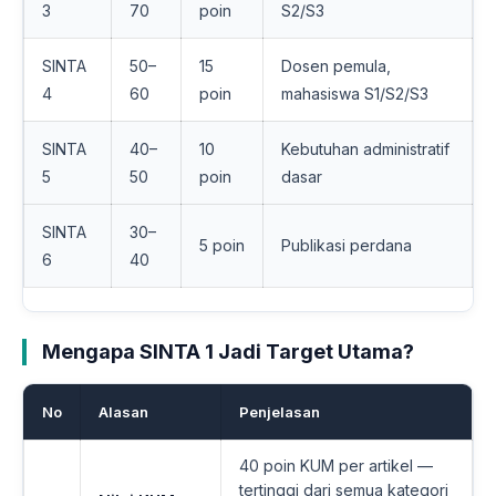
3
70
poin
S2/S3
SINTA
50–
15
Dosen pemula,
4
60
poin
mahasiswa S1/S2/S3
SINTA
40–
10
Kebutuhan administratif
5
50
poin
dasar
SINTA
30–
5 poin
Publikasi perdana
6
40
Mengapa SINTA 1 Jadi Target Utama?
No
Alasan
Penjelasan
40 poin KUM per artikel —
tertinggi dari semua kategori