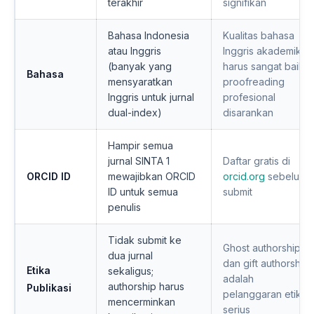
terakhir
signifikan
Bahasa Indonesia
Kualitas bahasa
atau Inggris
Inggris akademik
(banyak yang
harus sangat baik;
Bahasa
mensyaratkan
proofreading
Inggris untuk jurnal
profesional
dual-index)
disarankan
Hampir semua
jurnal SINTA 1
Daftar gratis di
ORCID ID
mewajibkan ORCID
orcid.org
sebelum
ID untuk semua
submit
penulis
Tidak submit ke
Ghost authorship
dua jurnal
dan gift authorship
Etika
sekaligus;
adalah
authorship harus
Publikasi
pelanggaran etika
mencerminkan
serius