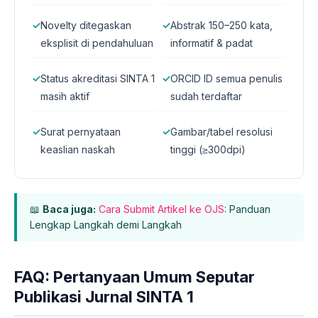
✓
Novelty ditegaskan
✓
Abstrak 150–250 kata,
eksplisit di pendahuluan
informatif & padat
✓
Status akreditasi SINTA 1
✓
ORCID ID semua penulis
masih aktif
sudah terdaftar
✓
Surat pernyataan
✓
Gambar/tabel resolusi
keaslian naskah
tinggi (≥300dpi)
📖
Baca juga:
Cara Submit Artikel ke OJS
: Panduan
Lengkap Langkah demi Langkah
FAQ: Pertanyaan Umum Seputar
Publikasi Jurnal SINTA 1