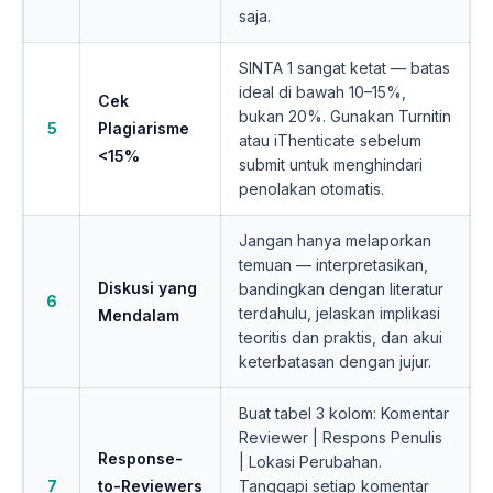
saja.
SINTA 1 sangat ketat — batas
ideal di bawah 10–15%,
Cek
bukan 20%. Gunakan Turnitin
5
Plagiarisme
atau iThenticate sebelum
<15%
submit untuk menghindari
penolakan otomatis.
Jangan hanya melaporkan
temuan — interpretasikan,
Diskusi yang
bandingkan dengan literatur
6
terdahulu, jelaskan implikasi
Mendalam
teoritis dan praktis, dan akui
keterbatasan dengan jujur.
Buat tabel 3 kolom: Komentar
Reviewer | Respons Penulis
Response-
| Lokasi Perubahan.
7
to-Reviewers
Tanggapi setiap komentar