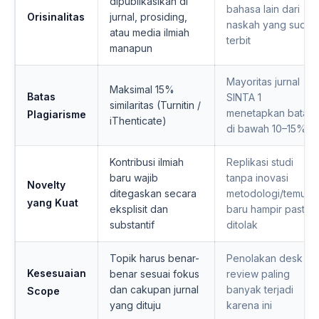
dipublikasikan di
bahasa lain dari
Orisinalitas
jurnal, prosiding,
naskah yang sudah
atau media ilmiah
terbit
manapun
Mayoritas jurnal
Maksimal 15%
Batas
SINTA 1
similaritas (Turnitin /
menetapkan batas
Plagiarisme
iThenticate)
di bawah 10–15%
Kontribusi ilmiah
Replikasi studi
baru wajib
tanpa inovasi
Novelty
ditegaskan secara
metodologi/temuan
yang Kuat
eksplisit dan
baru hampir pasti
substantif
ditolak
Topik harus benar-
Penolakan desk
Kesesuaian
benar sesuai fokus
review paling
dan cakupan jurnal
banyak terjadi
Scope
yang dituju
karena ini