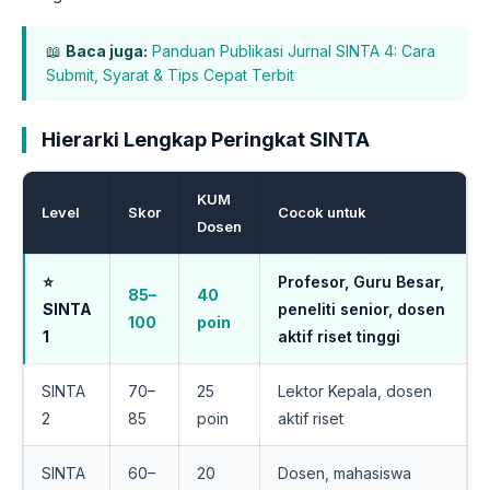
📖
Baca juga:
Panduan Publikasi Jurnal SINTA 4: Cara
Submit, Syarat & Tips Cepat Terbit
Hierarki Lengkap Peringkat SINTA
KUM
Level
Skor
Cocok untuk
Dosen
⭐
Profesor, Guru Besar,
85–
40
SINTA
peneliti senior, dosen
100
poin
1
aktif riset tinggi
SINTA
70–
25
Lektor Kepala, dosen
2
85
poin
aktif riset
SINTA
60–
20
Dosen, mahasiswa