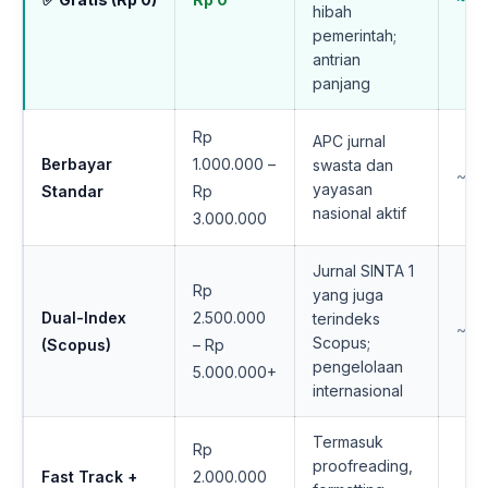
hibah
pemerintah;
antrian
panjang
Rp
APC jurnal
Berbayar
1.000.000 –
swasta dan
~4
yayasan
Standar
Rp
nasional aktif
3.000.000
Jurnal SINTA 1
Rp
yang juga
Dual-Index
2.500.000
terindeks
~2
Scopus;
(Scopus)
– Rp
pengelolaan
5.000.000+
internasional
Termasuk
Rp
proofreading,
Fast Track +
2.000.000