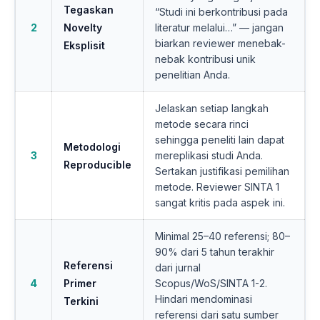
Tegaskan
“Studi ini berkontribusi pada
2
Novelty
literatur melalui…” — jangan
biarkan reviewer menebak-
Eksplisit
nebak kontribusi unik
penelitian Anda.
Jelaskan setiap langkah
metode secara rinci
sehingga peneliti lain dapat
Metodologi
3
mereplikasi studi Anda.
Reproducible
Sertakan justifikasi pemilihan
metode. Reviewer SINTA 1
sangat kritis pada aspek ini.
Minimal 25–40 referensi; 80–
90% dari 5 tahun terakhir
Referensi
dari jurnal
4
Primer
Scopus/WoS/SINTA 1-2.
Hindari mendominasi
Terkini
referensi dari satu sumber