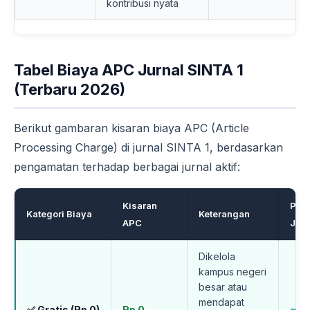
kontribusi nyata
Tabel Biaya APC Jurnal SINTA 1
(Terbaru 2026)
Berikut gambaran kisaran biaya APC (Article
Processing Charge) di jurnal SINTA 1, berdasarkan
pengamatan terhadap berbagai jurnal aktif:
Kisaran
Per
Kategori Biaya
Keterangan
APC
Jurn
Dikelola
kampus negeri
besar atau
mendapat
✅ Gratis (Rp 0)
Rp 0
~2