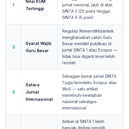
Nilai KUM
1
jurnal nasional, jauh di atas
Tertinggi
SINTA 2 (25 poin) hingga
SINTA 6 (5 poin)
Regulasi Kemendiktisaintek
mengharuskan calon Guru
Syarat Wajib
Besar memiliki publikasi di
2
jurnal SINTA 1 atau Scopus —
Guru Besar
tidak bisa diganti level lebih
rendah
Sebagian besar jurnal SINTA
1 juga terindeks Scopus atau
Setara
WoS — satu artikel
3
Jurnal
memenuhi kewajiban
Internasional
nasional sekaligus
internasional
Artikel di SINTA 1 lebih
banyak disitasi peneliti