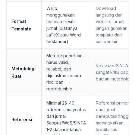
Wajib
Download
menggunakan
langsung dari
Format
template resmi
website jurnal;
jurnal (biasanya
jangan gunakan
Template
LaTeX atau Word
template dari
terstandar)
sumber lain
Metode penelitian
harus valid,
Reviewer SINTA 1
Metodologi
reliabel, dan
sangat kritis pada
dijelaskan secara
Kuat
bagian metodologi
rinci dan
reproducible
Minimal 25–40
Referensi primer
referensi, mayoritas
dari jurnal
dari jurnal
bereputasi tinggi
Referensi
Scopus/WoS/SINTA
meningkatkan
1-2 dalam 5 tahun
kredibilitas