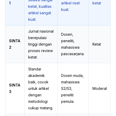
1
artikel riset
ketat
ketat, kualitas
kuat.
artikel sangat
kuat.
Jurnal nasional
Dosen,
bereputasi
SINTA
peneliti,
tinggi dengan
Ketat
2
mahasiswa
proses review
pascasarjana.
ketat.
Standar
akademik
Dosen muda,
baik, cocok
mahasiswa
SINTA
untuk artikel
S2/S3,
Moderat
3
dengan
peneliti
metodologi
pemula.
cukup matang.