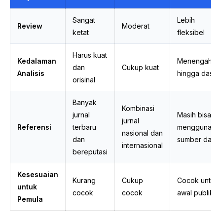
Sangat
Lebih
Review
Moderat
ketat
fleksibel
Harus kuat
Kedalaman
Menengah
dan
Cukup kuat
Analisis
hingga dasar
orisinal
Banyak
Kombinasi
jurnal
Masih bisa
jurnal
Referensi
terbaru
menggunaka
nasional dan
dan
sumber dasa
internasional
bereputasi
Kesesuaian
Kurang
Cukup
Cocok untuk
untuk
cocok
cocok
awal publikas
Pemula