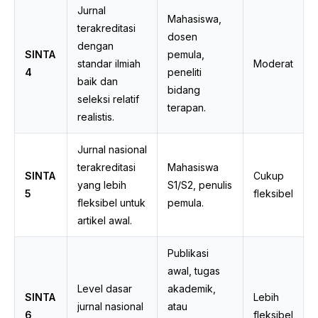
Jurnal
Mahasiswa,
terakreditasi
dosen
dengan
SINTA
pemula,
standar ilmiah
Moderat
4
peneliti
baik dan
bidang
seleksi relatif
terapan.
realistis.
Jurnal nasional
terakreditasi
Mahasiswa
SINTA
Cukup
yang lebih
S1/S2, penulis
5
fleksibel
fleksibel untuk
pemula.
artikel awal.
Publikasi
awal, tugas
Level dasar
akademik,
SINTA
Lebih
jurnal nasional
atau
6
fleksibel