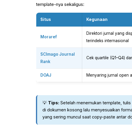
template-nya sekaligus:
Situs
Kegunaan
Direktori jurnal yang d
Moraref
terindeks internasional
SCImago Journal
Cek quartile (Q1–Q4) dan
Rank
DOAJ
Menyaring jurnal open a
💡
Tips:
Setelah menemukan template, tulis l
di dokumen kosong lalu menyesuaikan format 
yang sering muncul saat copy-paste antar 