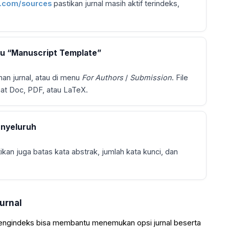
.com/sources
pastikan jurnal masih aktif terindeks,
au “Manuscript Template”
man jurnal, atau di menu
For Authors
/
Submission
. File
at Doc, PDF, atau LaTeX.
enyeluruh
an juga batas kata abstrak, jumlah kata kunci, dan
Jurnal
s pengindeks bisa membantu menemukan opsi jurnal beserta