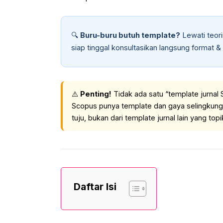
🔍
Buru-buru butuh template?
Lewati teor
siap tinggal konsultasikan langsung format & 
⚠️
Penting!
Tidak ada satu “template jurnal S
Scopus punya template dan gaya selingkung s
tuju, bukan dari template jurnal lain yang topi
Daftar Isi