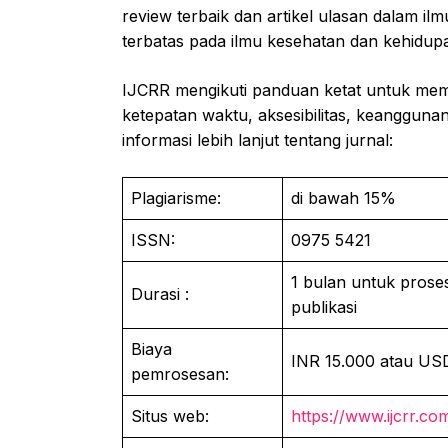
review terbaik dan artikel ulasan dalam il
terbatas pada ilmu kesehatan dan kehidup
IJCRR mengikuti panduan ketat untuk memili
ketepatan waktu, aksesibilitas, keangguna
informasi lebih lanjut tentang jurnal:
Plagiarisme:
di bawah 15%
ISSN:
0975 5421
1 bulan untuk proses
Durasi :
publikasi
Biaya
INR 15.000 atau US
pemrosesan:
Situs web:
https://www.ijcrr.co