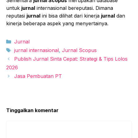
Sementara
jurnal Scopus
merupakan database
untuk
jurnal
internasional bereputasi. Dimana
reputasi
jurnal
ini bisa dilihat dari kinerja
jurnal
dan
kinerja beberapa aspek yang menyertainya.
Kategori
Jurnal
Tag
jurnal internasional
,
Jurnal Scopus
Publish Jurnal Sinta Cepat: Strategi & Tips Lolos
2026
Jasa Pembuatan PT
Tinggalkan komentar
Komentar