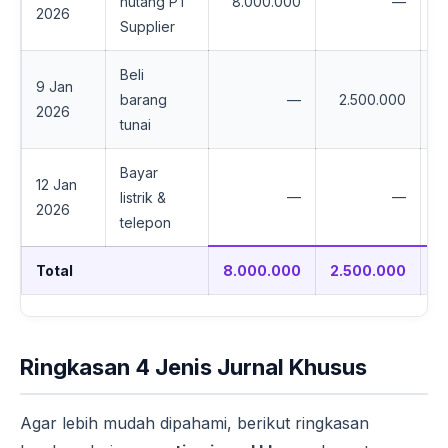
hutang PT
8.000.000
—
2026
Supplier
Beli
9 Jan
barang
—
2.500.000
2026
tunai
Bayar
12 Jan
—
—
listrik &
2026
telepon
Total
8.000.000
2.500.000
7
Ringkasan 4 Jenis Jurnal Khusus
Agar lebih mudah dipahami, berikut ringkasan