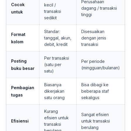
Perusahaan
Cocok
kecil /
dagang / transaksi
transaksi
untuk
tinggi
sedikit
Standar:
Disesuaikan
Format
tanggal, akun,
dengan jenis
kolom
debit, kredit
transaksi
Per transaksi
Posting
Per periode
(satu per
(mingguan/bulanan)
buku besar
satu)
Biasanya
Bisa dibagi ke
Pembagian
dikerjakan
beberapa staf
tugas
satu orang
sekaligus
Kurang
Sangat efisien
efisien untuk
Efisiensi
untuk transaksi
transaksi
berulang
berulang