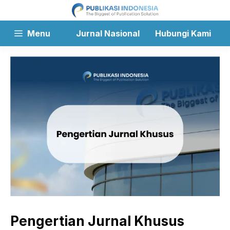
Langsung
ke
isi
Menu
Jurnal Nasional
Hubungi Kami
Pengertian Jurnal Khusus