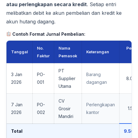
atau perlengkapan secara kredit
. Setiap entri
melibatkan debit ke akun pembelian dan kredit ke
akun hutang dagang.
Contoh Format Jurnal Pembelian:
No.
Nama
Pemb
Tanggal
Keterangan
Faktur
Pemasok
PT
3 Jan
PO-
Barang
Supplier
8.00
2026
001
dagangan
Utama
CV
7 Jan
PO-
Perlengkapan
1.50
Grosir
2026
002
kantor
Mandiri
Total
9.500