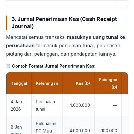
3. Jurnal Penerimaan Kas (Cash Receipt
Journal)
Mencatat semua transaksi
masuknya uang tunai ke
perusahaan
termasuk penjualan tunai, pelunasan
piutang dari pelanggan, dan pendapatan lainnya.
Contoh Format Jurnal Penerimaan Kas:
Potongan
Tanggal
Keterangan
Kas (D)
Piu
(D)
4 Jan
Penjualan
4.000.000
—
2026
tunai
Pelunasan
8 Jan
4.900.000
100.000
5.
PT Maju