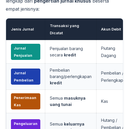
lengkap dari
pengertian jurnal khusus
beserta
empat jenisnya:
Transaksi yang
Jenis Jurnal
Akun Debit
Dicatat
Piutang
Jurnal
Penjualan barang
secara
kredit
Dagang
Penjualan
Pembelian
Pembelian /
Jurnal
barang/perlengkapan
Perlengkapan
Pembelian
kredit
Penerimaan
Semua
masuknya
Kas
uang tunai
Kas
Hutang /
Pengeluaran
Semua
keluarnya
Pembelian /