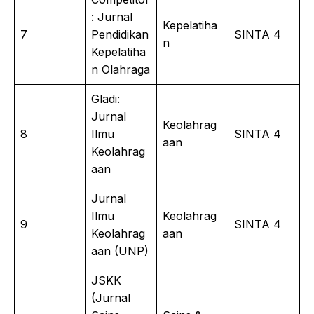
: Jurnal
Kepelatiha
7
Pendidikan
SINTA 4
n
Kepelatiha
n Olahraga
Gladi:
Jurnal
Keolahrag
8
Ilmu
SINTA 4
aan
Keolahrag
aan
Jurnal
Ilmu
Keolahrag
9
SINTA 4
Keolahrag
aan
aan (UNP)
JSKK
(Jurnal