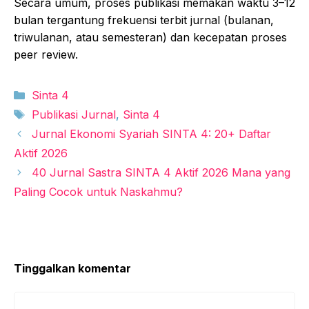
Secara umum, proses publikasi memakan waktu 3–12
bulan tergantung frekuensi terbit jurnal (bulanan,
triwulanan, atau semesteran) dan kecepatan proses
peer review.
Kategori
Sinta 4
Tag
Publikasi Jurnal
,
Sinta 4
Jurnal Ekonomi Syariah SINTA 4: 20+ Daftar
Aktif 2026
40 Jurnal Sastra SINTA 4 Aktif 2026 Mana yang
Paling Cocok untuk Naskahmu?
Tinggalkan komentar
Komentar