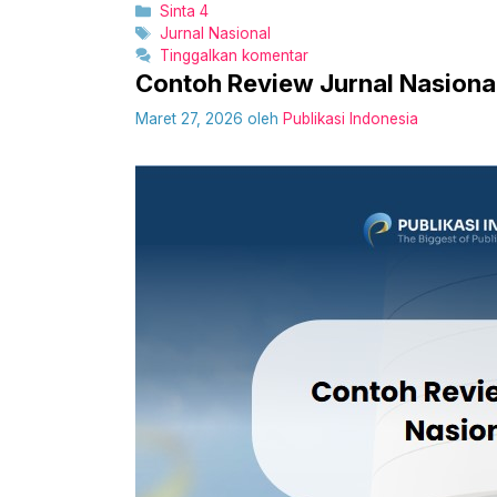
Kategori
Sinta 4
Tag
Jurnal Nasional
Tinggalkan komentar
Contoh Review Jurnal Nasiona
Maret 27, 2026
oleh
Publikasi Indonesia