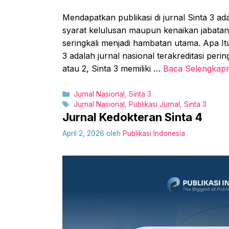
Mendapatkan publikasi di jurnal Sinta 3 ad
syarat kelulusan maupun kenaikan jabata
seringkali menjadi hambatan utama. Apa It
3 adalah jurnal nasional terakreditasi peri
atau 2, Sinta 3 memiliki …
Baca Selengkap
Kategori
Jurnal Nasional
,
Sinta 3
Tag
Jurnal Nasional
,
Publikasi Jurnal
,
Sinta 3
Jurnal Kedokteran Sinta 4
April 2, 2026
oleh
Publikasi Indonesia